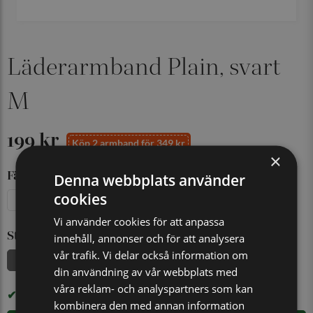
Läderarmband Plain, svart
M
199 kr
Köp 2 armband för 349 kr
×
Färg
Denna webbplats använder
cookies
Brun
Gul
Svart
Vi använder cookies för att anpassa
Storlek
innehåll, annonser och för att analysera
vår trafik. Vi delar också information om
19 cm
21 cm
din användning av vår webbplats med
våra reklam- och analyspartners som kan
I LAGER
kombinera den med annan information