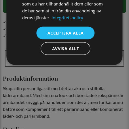
som du har tillhandahållit dem eller som
LÄGG I VARUKORGEN
de har samlat in från din användning av
deras tjänster.
Integritetspolicy
✓ Öppet köp i 30 dagar ✓ Fri frakt från 499 kr
✓ Din beställning skickas inom 1-2 vardagar
ACCEPTERA ALLA
✓ Snabb leverans från vårt lager i Jönköping
AVVISA ALLT
Produktinformation
Skapa din personliga stil med detta raka och stilfulla
läderarmband. Med sin rena look och borstade krokspänne är
armbandet snyggt på handleden som det är, men funkar ännu
bättre som komplement till ett pärlarmband eller kombinerat
läder- och pärlarmband.