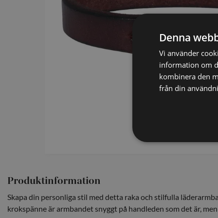
SCARVES
SLIPSAR
Denna webb
LÄDERVÄSKOR
Vi använder cookie
information om d
kombinera den me
från din användni
Produktinformation
Skapa din personliga stil med detta raka och stilfulla läderarm
krokspänne är armbandet snyggt på handleden som det är, men 