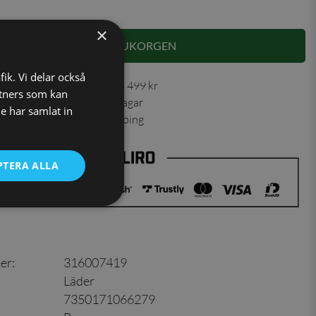
×
LÄGG I VARUKORGEN
fik. Vi delar också
 30 dagar ✓ Fri frakt från 499 kr
tners som kan
ning skickas inom 1-2 vardagar
e har samlat in
ns från vårt lager i Jönköping
PTERA ALLA
er
:
316007419
Läder
7350171066279