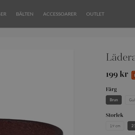
GER
BÄLTEN
ACCESSOARER
OUTLET
Lädera
199 kr
Färg
Brun
Gul
Storlek
19 cm
2