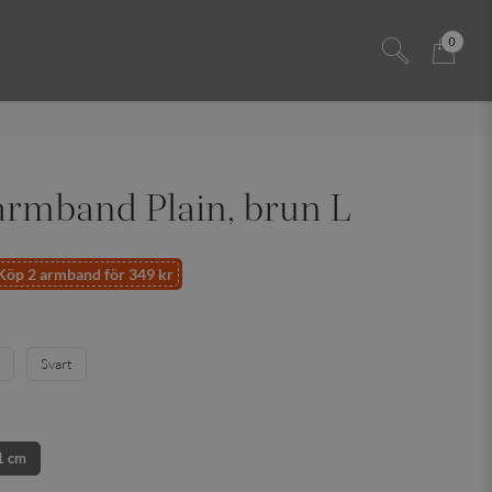
0
rmband Plain, brun L
Köp 2 armband för 349 kr
Svart
1 cm