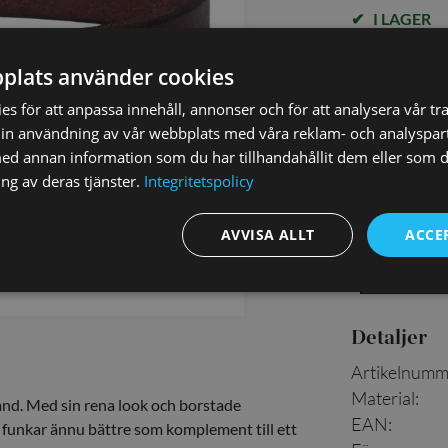
I LAGER
plats använder cookies
s för att anpassa innehåll, annonser och för att analysera vår tra
✓ Öppet köp i
in användning av vår webbplats med våra reklam- och analyspar
✓ Din beställ
d annan information som du har tillhandahållit dem eller som d
✓ Snabb levera
ng av deras tjänster.
Integritetspolicy
AVVISA ALLT
ACCE
Detaljer
Artikelnumm
Material
:
band. Med sin rena look och borstade
EAN
:
funkar ännu bättre som komplement till ett