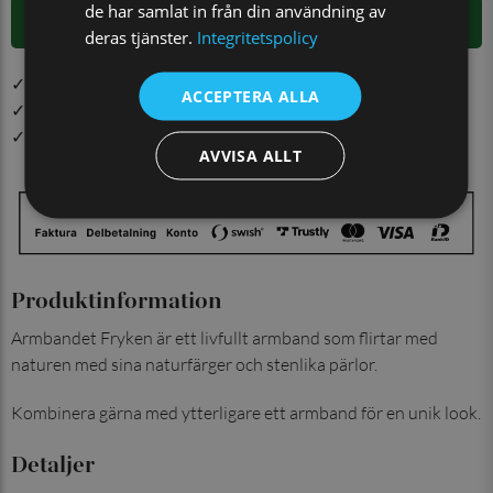
de har samlat in från din användning av
LÄGG I VARUKORGEN
deras tjänster.
Integritetspolicy
✓ Öppet köp i 30 dagar ✓ Fri frakt från 499 kr
ACCEPTERA ALLA
✓ Din beställning skickas inom 1-2 vardagar
✓ Snabb leverans från vårt lager i Jönköping
AVVISA ALLT
Produktinformation
Armbandet Fryken är ett livfullt armband som flirtar med
naturen med sina naturfärger och stenlika pärlor.
Kombinera gärna med ytterligare ett armband för en unik look.
Detaljer