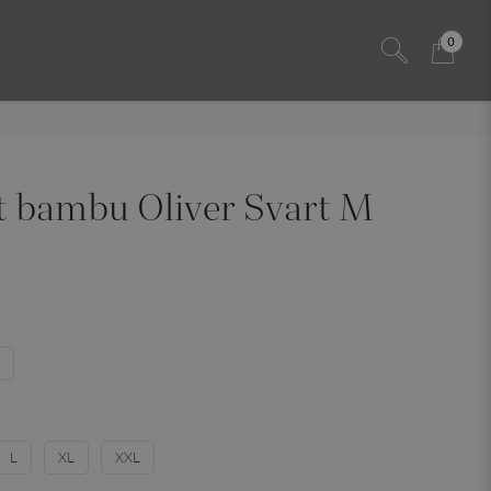
0
t bambu Oliver Svart M
L
XL
XXL