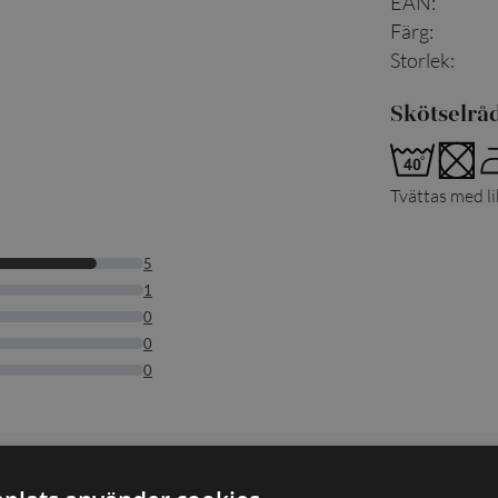
EAN
:
Färg
:
Storlek
:
Skötselrå
Tvättas med l