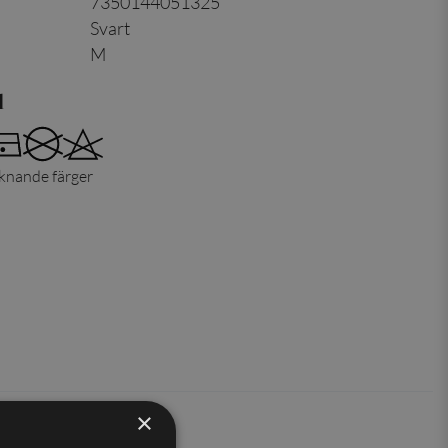
7350144051325
Svart
M
d
iknande färger
×