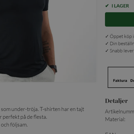
I LAGER
✓ Öppet köp i
✓ Din beställ
✓ Snabb levera
Detaljer
som under-tröja. T-shirten har en tajt
Artikelnumm
 perfekt på de flesta.
Material
:
och följsam.