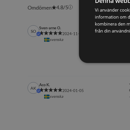
Denna webb
Vi använder cookie
information om d
kombinera den me
från din användni