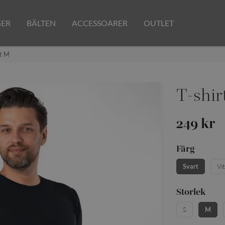
GER
BÄLTEN
ACCESSOARER
OUTLET
rt M
T-shir
249 kr
Färg
Svart
Vit
Storlek
S
M