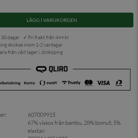
LÄGG I VARUKORGEN
 30 dagar ✓ Fri frakt från 499 kr
ning skickas inom 1-2 vardagar
ns från vårt lager i Jönköping
er
:
607009915
67% viskos från bambu, 28% bomull, 5%
elastan