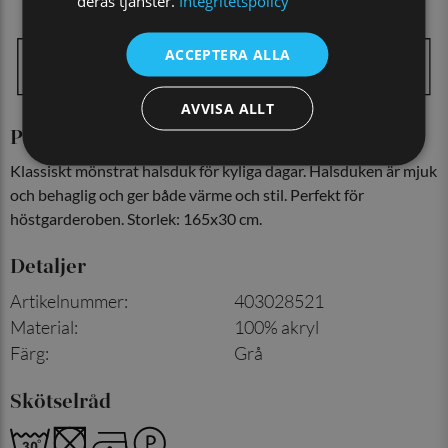
deras tjänster.
Integritetspolicy
ACCEPTERA ALLA
AVVISA ALLT
Produktinformation
Klassiskt mönstrat halsduk för kyliga dagar. Halsduken är mjuk
och behaglig och ger både värme och stil. Perfekt för
höstgarderoben. Storlek: 165x30 cm.
Detaljer
Artikelnummer
:
403028521
Material
:
100% akryl
Färg
:
Grå
Skötselråd