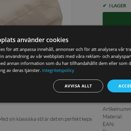
I LAGER
✓ Öppet köp i
plats använder cookies
✓ Din beställ
s för att anpassa innehåll, annonser och för att analysera vår tra
✓ Snabb levera
in användning av vår webbplats med våra reklam- och analyspar
d annan information som du har tillhandahållit dem eller som d
ng av deras tjänster.
Integritetspolicy
AVVISA ALLT
ACCE
Detaljer
Artikelnumm
Material
:
ed sin klassiska stil är det en perfekt keps
EAN
: