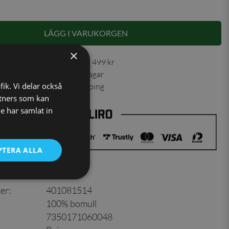
LÄGG I VARUKORGEN
×
 30 dagar ✓ Fri frakt från 499 kr
ning skickas inom 1-2 vardagar
fik. Vi delar också
ns från vårt lager i Jönköping
tners som kan
e har samlat in
PTERA ALLA
er
:
401081514
100% bomull
7350171060048