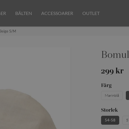
GER
BÄLTEN
ACCESSOARER
OUTLET
Beige S/M
Bomul
299 kr
Färg
Marinblå
Storlek
54-58
5