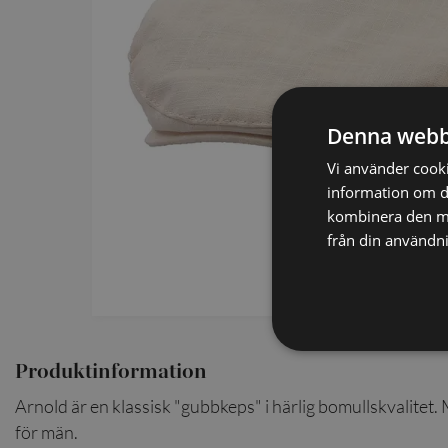
SCARVES
SLIPSAR
LÄDERVÄSKOR
Denna webb
Vi använder cookie
information om d
kombinera den me
från din användni
Produktinformation
Arnold är en klassisk "gubbkeps" i härlig bomullskvalitet. M
för män.