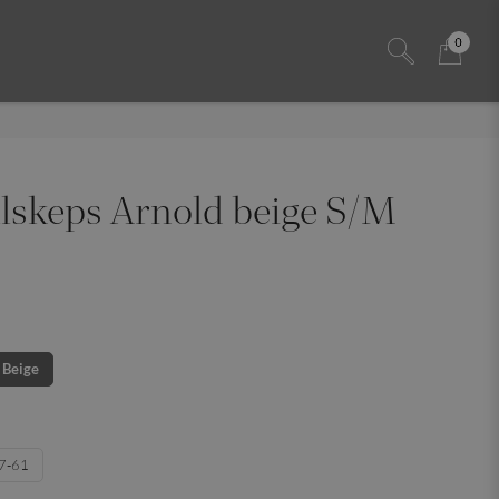
0
lskeps Arnold beige S/M
Beige
7-61