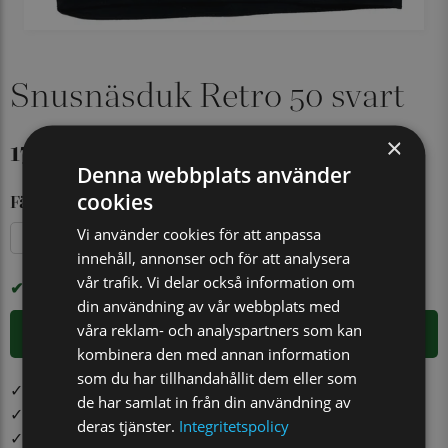
Snusnäsduk Retro 50 svart
×
179 kr
Denna webbplats använder
cookies
Färg
Vi använder cookies för att anpassa
Grön
Ljusblå
Vit
Röd
Svart
innehåll, annonser och för att analysera
vår trafik. Vi delar också information om
I LAGER
din användning av vår webbplats med
våra reklam- och analyspartners som kan
LÄGG I VARUKORGEN
kombinera den med annan information
som du har tillhandahållit dem eller som
✓ Öppet köp i 30 dagar ✓ Fri frakt från 499 kr
de har samlat in från din användning av
✓ Din beställning skickas inom 1-2 vardagar
deras tjänster.
Integritetspolicy
✓ Snabb leverans från vårt lager i Jönköping