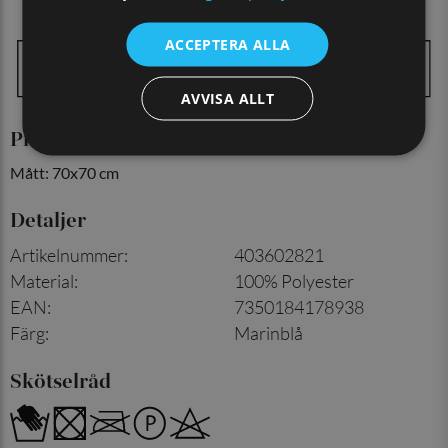
ACCEPTERA ALLA
AVVISA ALLT
Produktinformation
Mått: 70x70 cm
Detaljer
Artikelnummer
:
403602821
Material
:
100% Polyester
EAN
:
7350184178938
Färg
:
Marinblå
Skötselråd