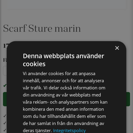
Scarf Sture marin
179 kr
×
Denna webbplats använder
Färg
cookies
Brun
Marinblå
Vi använder cookies för att anpassa
innehåll, annonser och för att analysera
I LAGER
vår trafik. Vi delar också information om
din användning av vår webbplats med
LÄGG I VARUKORGEN
våra reklam- och analyspartners som kan
kombinera den med annan information
✓ Öppet köp i 30 dagar ✓ Fri frakt från 499 kr
som du har tillhandahållit dem eller som
✓ Order före kl. 12.00 på vardagar skickas samma dag
de har samlat in från din användning av
✓ Snabb leverans från vårt lager i Jönköping
deras tjänster.
Integritetspolicy