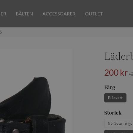
GER
BÄLTEN
ACCESSOARER
OUTLET
95
Läderb
200 kr
(
Färg
Blåsvart
Storlek
85 (total läng