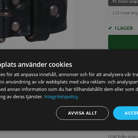
95 (total läng
115 (total län
I LAGER
✓ Öppet köp i
plats använder cookies
✓ Din beställ
✓ Snabb levera
s för att anpassa innehåll, annonser och för att analysera vår tra
in användning av vår webbplats med våra reklam- och analyspar
d annan information som du har tillhandahållit dem eller som d
ng av deras tjänster.
Integritetspolicy
AVVISA ALLT
ACCE
ekt till jeans.
Så här mä
Mät från spänn