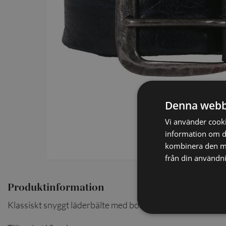
SCARVES
SLIPSAR
LÄDERVÄSKOR
Denna webb
Vi använder cookie
information om d
kombinera den me
från din användni
Produktinformation
Klassiskt snyggt läderbälte med borstat spänne. Passar perf