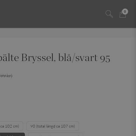
0
älte Bryssel, blå/svart 95
399 kr)
d ca 102 cm)
90 (total längd ca 107 cm)