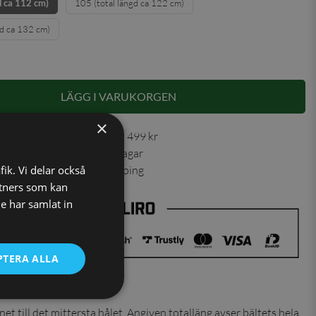
d ca 112 cm)
105 (total längd ca 122 cm)
gd ca 132 cm)
LÄGG I VARUKORGEN
×
 30 dagar ✓ Fri frakt från 499 kr
ning skickas inom 1-2 vardagar
ns från vårt lager i Jönköping
fik. Vi delar också
tners som kan
e har samlat in
PTERA ALLA
ter du
et till det mittersta hålet. Angiven totalläng avser bältets hela