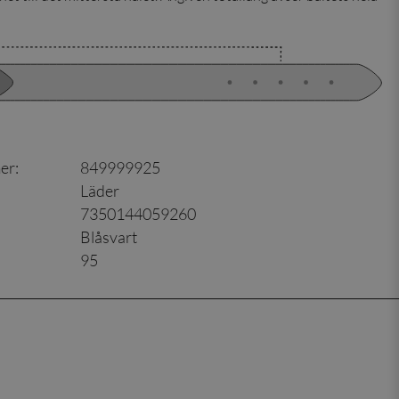
er
:
849999925
Läder
7350144059260
Blåsvart
95