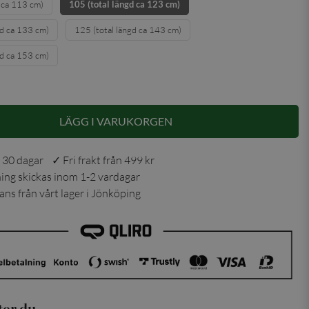
d ca 113 cm)
105 (total längd ca 123 cm)
gd ca 133 cm)
125 (total längd ca 143 cm)
gd ca 153 cm)
LÄGG I VARUKORGEN
 30 dagar ✓ Fri frakt från 499 kr
ning skickas inom 1-2 vardagar
ns från vårt lager i Jönköping
ter du