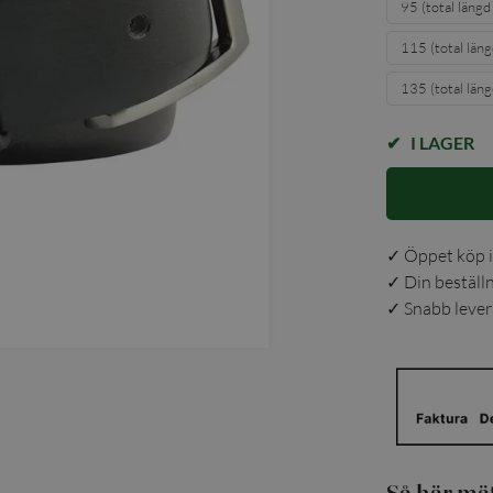
95 (total läng
115 (total län
135 (total län
I LAGER
✓ Öppet köp i
✓ Din beställ
✓ Snabb levera
Så här mä