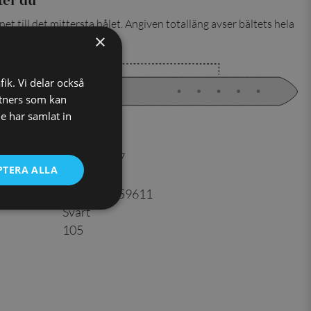
et till det mittersta hålet. Angiven totalläng avser bältets hela
×
fik. Vi delar också
tners som kan
e har samlat in
er
:
815999927
PTERA ALLA
Läder
7350144059611
Svart
105