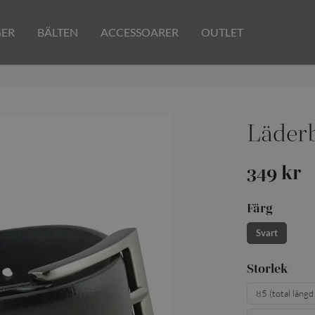
GER
BÄLTEN
ACCESSOARER
OUTLET
Läderb
349 kr
Färg
Svart
Storlek
85 (total läng