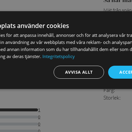
Mät från spänn
längd.
plats använder cookies
s för att anpassa innehåll, annonser och för att analysera vår tra
in användning av vår webbplats med våra reklam- och analyspar
d annan information som du har tillhandahållit dem eller som d
Detaljer
ng av deras tjänster.
Integritetspolicy
Artikelnumm
AVVISA ALLT
ACCE
Material
:
EAN
:
Färg
:
Storlek
: