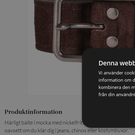
SCARVES
SLIPSAR
LÄDERVÄSKOR
Denna webb
Vi använder cookie
information om d
kombinera den me
från din användni
Produktinformation
Härligt bälte i mocka med nickelfritt, borstat spänne. Ett st
oavsett om du klär dig i jeans, chinos eller kostymbyxor.