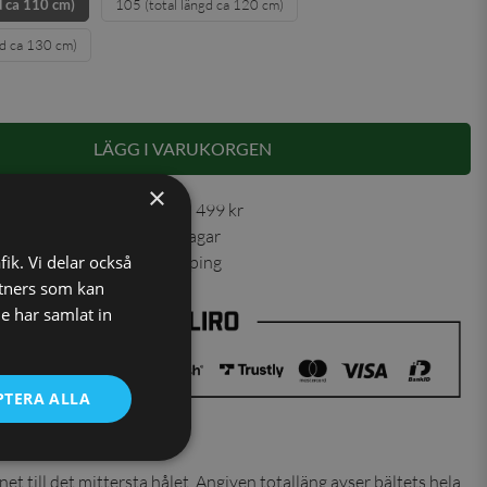
d ca 110 cm)
105 (total längd ca 120 cm)
gd ca 130 cm)
LÄGG I VARUKORGEN
×
 30 dagar ✓ Fri frakt från 499 kr
ning skickas inom 1-2 vardagar
ns från vårt lager i Jönköping
fik. Vi delar också
tners som kan
e har samlat in
PTERA ALLA
ter du
et till det mittersta hålet. Angiven totalläng avser bältets hela