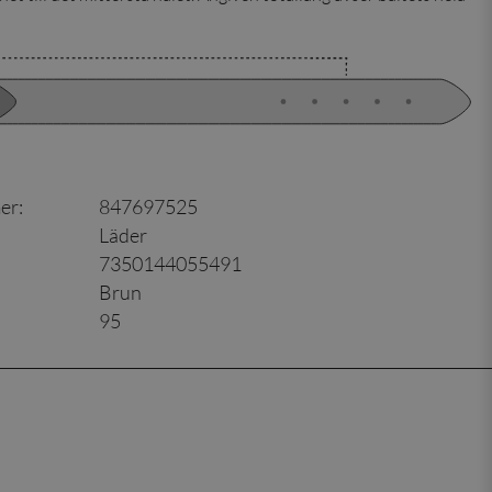
er
:
847697525
Läder
7350144055491
Brun
95