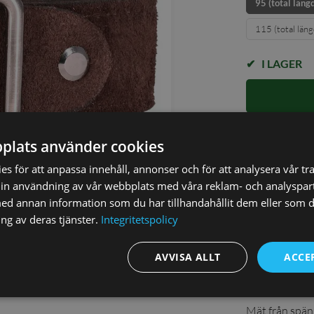
95 (total läng
115 (total län
I LAGER
✓ Öppet köp i
plats använder cookies
✓ Din beställ
✓ Snabb levera
s för att anpassa innehåll, annonser och för att analysera vår tra
in användning av vår webbplats med våra reklam- och analyspar
d annan information som du har tillhandahållit dem eller som d
ng av deras tjänster.
Integritetspolicy
AVVISA ALLT
ACCE
ilrent bälte som lyfter din outfit varje dag,
Så här mä
Mät från spänn