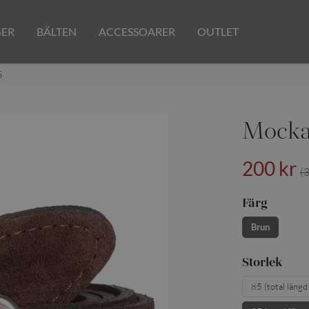
GER
BÄLTEN
ACCESSOARER
OUTLET
5
Mocka
200 kr
(
Färg
Brun
Storlek
85 (total läng