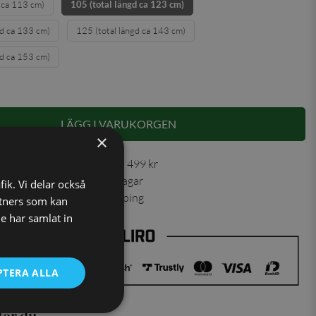
d ca 113 cm)
105 (total längd ca 123 cm)
gd ca 133 cm)
125 (total längd ca 143 cm)
gd ca 153 cm)
LÄGG I VARUKORGEN
×
 30 dagar ✓ Fri frakt från 499 kr
ning skickas inom 1-2 vardagar
fik. Vi delar också
ns från vårt lager i Jönköping
tners som kan
e har samlat in
PTERA ALLA
ter du