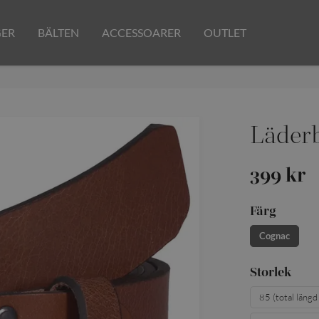
GER
BÄLTEN
ACCESSOARER
OUTLET
Läderb
399 kr
Färg
Cognac
Storlek
85 (total läng