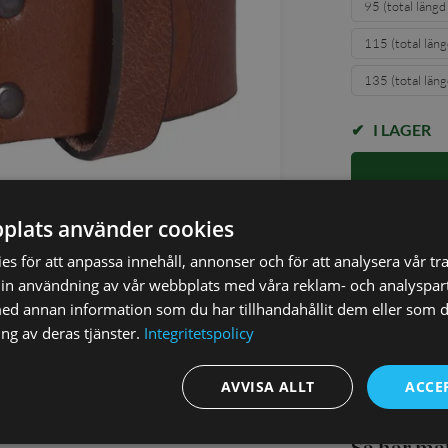
95 (total läng
115 (total län
135 (total län
I LAGER
plats använder cookies
✓ Öppet köp i
✓ Din beställ
s för att anpassa innehåll, annonser och för att analysera vår tra
✓ Snabb levera
in användning av vår webbplats med våra reklam- och analyspar
d annan information som du har tillhandahållit dem eller som d
ng av deras tjänster.
Integritetspolicy
AVVISA ALLT
ACCE
Så här mä