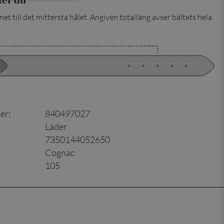
et till det mittersta hålet. Angiven totalläng avser bältets hela
er
:
840497027
Läder
7350144052650
Cognac
105