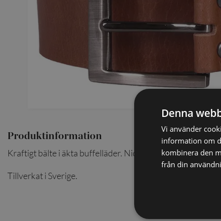
SCARVES
SLIPSAR
LÄDERVÄSKOR
Denna webb
Vi använder cookie
Produktinformation
information om d
kombinera den me
Kraftigt bälte i äkta buffelläder. Nickelfritt spänne.
från din användni
Tillverkat i Sverige.