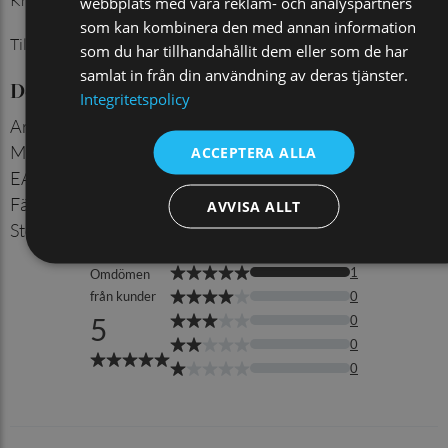
Kraftigt bälte i äkta buffelläder. Nickelfritt spänne.
webbplats med våra reklam- och analyspartners
som kan kombinera den med annan information
Tillverkat i Sverige.
som du har tillhandahållit dem eller som de har
samlat in från din användning av deras tjänster.
Detaljer
Integritetspolicy
Artikelnummer
:
840999924
Material
:
Läder
ACCEPTERA ALLA
EAN
:
7350144052544
Färg
:
Svart
AVVISA ALLT
Storlek
:
90