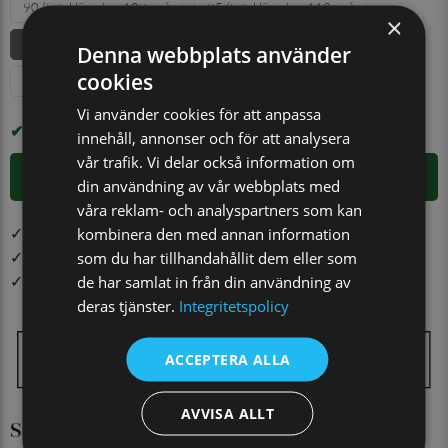
90 (total längd ca 108 cm)
95 (total längd ca 113 cm)
×
100 (total längd ca 118 cm)
105 (total längd ca 123 cm)
Denna webbplats använder
cookies
110 (total längd ca 128 cm)
115 (total längd ca 133 cm)
Vi använder cookies för att anpassa
I LAGER
innehåll, annonser och för att analysera
vår trafik. Vi delar också information om
LÄGG I VARUKORGEN
din användning av vår webbplats med
våra reklam- och analyspartners som kan
✓ Öppet köp i 30 dagar ✓ Fri frakt från 499 kr
kombinera den med annan information
✓ Din beställning skickas inom 1-2 vardagar
som du har tillhandahållit dem eller som
✓ Snabb leverans från vårt lager i Jönköping
de har samlat in från din användning av
deras tjänster.
Integritetspolicy
ACCEPTERA ALLA
AVVISA ALLT
Så här mäter du