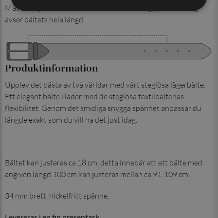
Mät från spännet till det mittersta hålet. Angiven totalläng
avser bältets hela längd.
Produktinformation
Upplev det bästa av två världar med vårt steglösa lägerbälte.
Ett elegant bälte i läder med de steglösa textilbältenas
flexibilitet. Genom det smidiga snygga spännet anpassar du
längde exakt som du vill ha det just idag.
Bältet kan justeras ca 18 cm, detta innebär att ett bälte med
angiven längd 100 cm kan justeras mellan ca 91-109 cm.
34 mm brett, nickelfritt spänne.
Levereras i en fin presentask.