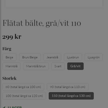
Flätat bälte, grå/vit 110
299 kr
Färg
Beige
Brun/Beige
Jeansblå
Ljusbrun
Ljusgrön
Marinblå
Marinblå/brun
Svart
Grå/vit
Storlek
80 (total längd ca 100 cm)
90 (total längd ca 110 cm)
100 (total längd ca 120 cm)
110 (total längd ca 130 cm)
I LAGER