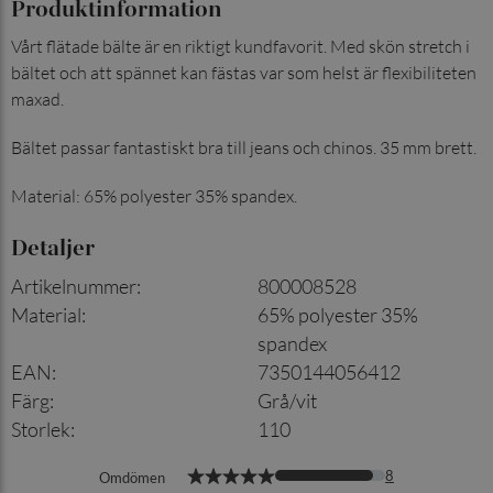
Produktinformation
Vårt flätade bälte är en riktigt kundfavorit. Med skön stretch i
bältet och att spännet kan fästas var som helst är flexibiliteten
maxad.
Bältet passar fantastiskt bra till jeans och chinos. 35 mm brett.
Material: 65% polyester 35% spandex.
Detaljer
Artikelnummer
:
800008528
Material
:
65% polyester 35%
spandex
EAN
:
7350144056412
Färg
:
Grå/vit
Storlek
:
110