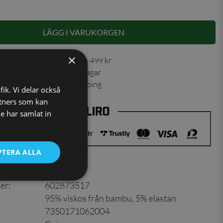
LÄGG I VARUKORGEN
×
 30 dagar ✓ Fri frakt från 499 kr
ning skickas inom 1-2 vardagar
ns från vårt lager i Jönköping
fik. Vi delar också
tners som kan
e har samlat in
PTERA ALLA
er
:
602873517
95% viskos från bambu, 5% elastan
7350171062004