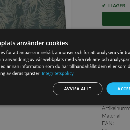
I LAGER
✓ Öppet köp i
plats använder cookies
✓ Din beställ
✓ Snabb levera
s för att anpassa innehåll, annonser och för att analysera vår tra
in användning av vår webbplats med våra reklam- och analyspar
d annan information som du har tillhandahållit dem eller som d
ng av deras tjänster.
Integritetspolicy
AVVISA ALLT
ACCE
Detaljer
Artikelnumm
Material
:
EAN
: