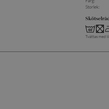
Färg
:
Storlek
:
Skötselrå
Tvättas med l