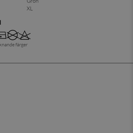
Grön
XL
d
iknande färger