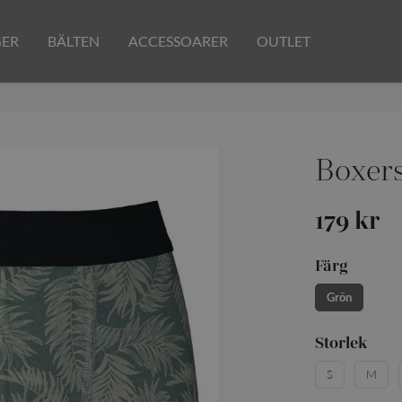
GER
BÄLTEN
ACCESSOARER
OUTLET
Boxer
179 kr
Färg
Grön
Storlek
S
M