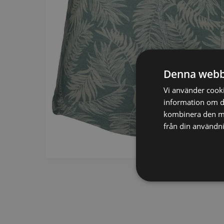
SCARVES
SLIPSAR
LÄDERVÄSKOR
Denna webb
Vi använder cookie
information om d
kombinera den me
från din användni