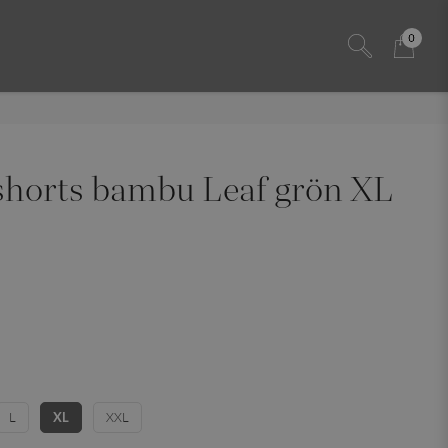
0
shorts bambu Leaf grön XL
L
XL
XXL