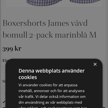
Boxershorts James vävd
bomull 2-pack marinblå M
399 kr
Färg
×
Blå
Marinblå
Svart/Grå
Denna webbplats använder
cookies
Storlek
Vi använder cookies för att anpassa
S
XL
M
L
XXXL
innehåll, annonser och för att analysera
vår trafik. Vi delar också information om
I LAGER
din användning av vår webbplats med
våra reklam- och analyspartners som kan