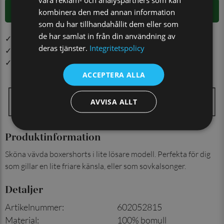
LÄGG I VARUKORGEN
kombinera den med annan information
som du har tillhandahållit dem eller som
de har samlat in från din användning av
✓ Öppet köp i 30 dagar ✓ Fri frakt från 499 kr
deras tjänster.
Integritetspolicy
✓ Din beställning skickas inom 1-2 vardagar
✓ Snabb leverans från vårt lager i Jönköping
ACCEPTERA ALLA
AVVISA ALLT
Produktinformation
Sköna vävda boxershorts i lite lösare modell. Perfekta för dig
som gillar en lite friare känsla, eller som sovkalsonger.
Detaljer
Artikelnummer
:
602052815
Material
:
100% bomull