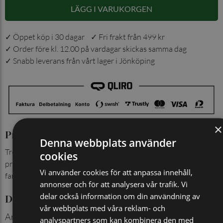
LÄGG I VARUKORGEN
✓ Öppet köp i 30 dagar ✓ Fri frakt från 499 kr
✓ Order före kl. 12.00 på vardagar skickas samma dag
✓ Snabb leverans från vårt lager i Jönköping
×
Produktinformation
Denna webbplats använder
Tre snygga och supersköna par bambustrumpor i en trevlig
cookies
presentförpackning. Perfekt julklapp, födelsedagspresent eller
Vi använder cookies för att anpassa innehåll,
fars dags-present.
annonser och för att analysera vår trafik. Vi
delar också information om din användning av
Detaljer
vår webbplats med våra reklam- och
Artikelnummer
:
509105542
analyspartners som kan kombinera den med