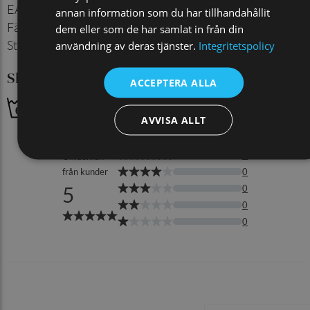
EAN
:
7350144057136
annan information som du har tillhandahållit
Färg
:
Röd
dem eller som de har samlat in från din
Storlek
:
40/45
användning av deras tjänster.
Integritetspolicy
Skötselråd
ACCEPTERA ALLA
AVVISA ALLT