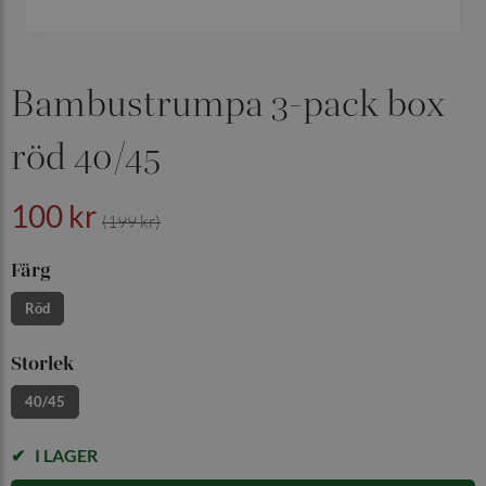
Bambustrumpa 3-pack box
röd 40/45
100 kr
(199 kr)
Färg
Röd
Storlek
40/45
I LAGER