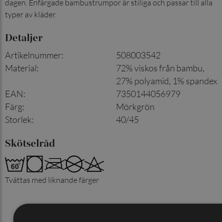
dagen. Enfärgade bambustrumpor är stiliga och passar till alla
typer av kläder.
Detaljer
Artikelnummer
:
508003542
Material
:
72% viskos från bambu,
27% polyamid, 1% spandex
EAN
:
7350144056979
Färg
:
Mörkgrön
Storlek
:
40/45
Skötselråd
Tvättas med liknande färger