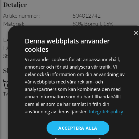
Detaljer
Artikelnummer
:
504012742
Material
:
80% Bomull, 15%
×
Polyamid, 5% Spandex
EAN
:
7350144050342
Denna webbplats använder
Färg
:
Jeansblå
cookies
Storlek
:
40/45
Vi använder cookies för att anpassa innehåll,
annonser och för att analysera vår trafik. Vi
Skötselråd
delar också information om din användning av
vår webbplats med våra reklam- och
analyspartners som kan kombinera den med
Tvättas med liknande färger
annan information som du har tillhandahållit
dem eller som de har samlat in från din
användning av deras tjänster.
Integritetspolicy
ACCEPTERA ALLA