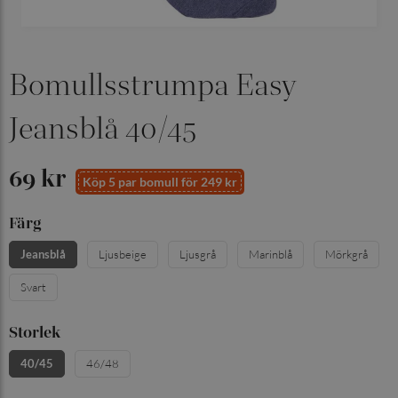
Bomullsstrumpa Easy
Jeansblå 40/45
69 kr
Köp 5 par bomull för 249 kr
Färg
Jeansblå
Ljusbeige
Ljusgrå
Marinblå
Mörkgrå
Svart
Storlek
40/45
46/48