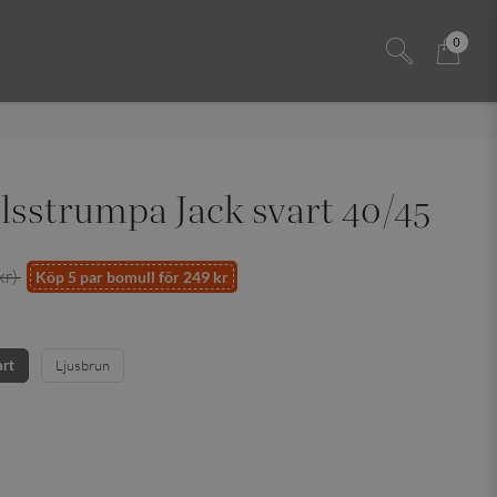
0
sstrumpa Jack svart 40/45
kr)
Köp 5 par bomull för 249 kr
art
Ljusbrun