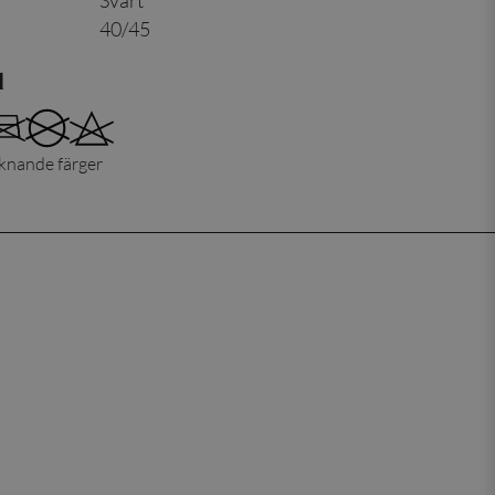
Svart
40/45
d
iknande färger