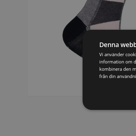
SCARVES
SLIPSAR
LÄDERVÄSKOR
Denna webb
Vi använder cookie
information om d
kombinera den me
från din användni