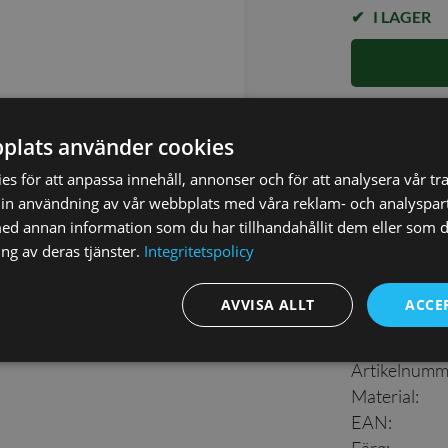
I LAGER
✓ Öppet köp i
plats använder cookies
✓ Din beställ
✓ Snabb levera
s för att anpassa innehåll, annonser och för att analysera vår tra
in användning av vår webbplats med våra reklam- och analyspar
d annan information som du har tillhandahållit dem eller som d
ng av deras tjänster.
Integritetspolicy
AVVISA ALLT
ACCE
Detaljer
Artikelnumm
Material
:
EAN
: