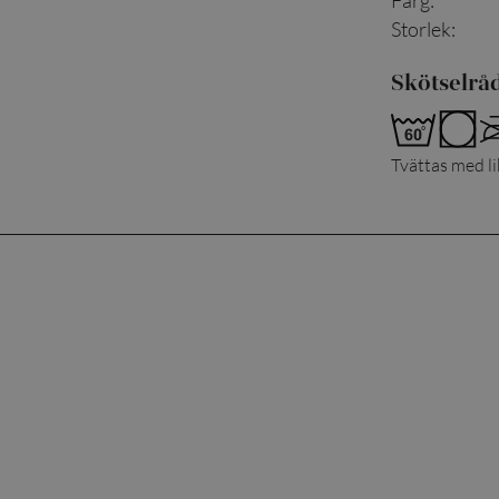
Färg
:
Storlek
:
Skötselrå
Tvättas med l