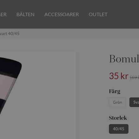
GER
BÄLTEN
ACCESSOARER
OUTLET
vart 40/45
Bomull
35 kr
(69 
Färg
Grön
Sv
Storlek
40/45