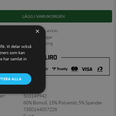
LÄGG I VARUKORGEN
×
 30 dagar ✓ Fri frakt från 499 kr
ning skickas inom 1-2 vardagar
ns från vårt lager i Jönköping
fik. Vi delar också
tners som kan
e har samlat in
PTERA ALLA
er
:
503149942
80% Bomull, 15% Polyamid, 5% Spandex
7350144057228