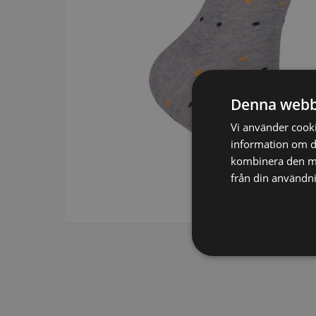
SCARVES
SLIPSAR
LÄDERVÄSKOR
Denna webb
Vi använder cookie
information om d
kombinera den me
från din användni