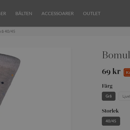
GER
BÄLTEN
ACCESSOARER
OUTLET
Grå 40/45
Bomull
69 kr
Kö
Färg
Grå
Ljus
Storlek
40/45