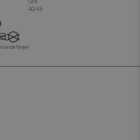
Grå
40/45
d
iknande färger