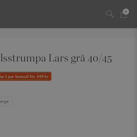
0
sstrumpa Lars grå 40/45
p 5 par bomull för 249 kr
beige