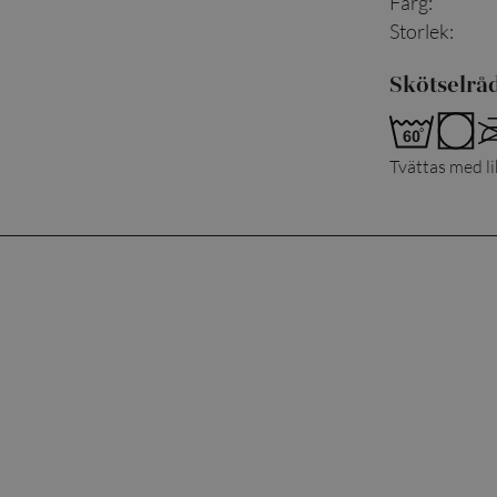
Färg
:
Storlek
:
Skötselrå
Tvättas med l