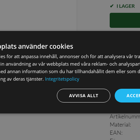
I LAGER
✓ Öppet köp i
plats använder cookies
✓ Din beställ
✓ Snabb levera
s för att anpassa innehåll, annonser och för att analysera vår tra
in användning av vår webbplats med våra reklam- och analyspar
d annan information som du har tillhandahållit dem eller som d
ng av deras tjänster.
Integritetspolicy
AVVISA ALLT
ACCE
Detaljer
Artikelnumm
Material
:
EAN
: