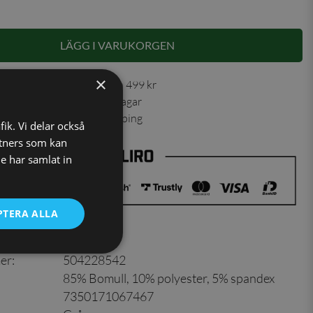
LÄGG I VARUKORGEN
×
 30 dagar ✓ Fri frakt från 499 kr
ning skickas inom 1-2 vardagar
ns från vårt lager i Jönköping
fik. Vi delar också
tners som kan
e har samlat in
PTERA ALLA
er
:
504228542
85% Bomull, 10% polyester, 5% spandex
7350171067467