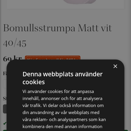
Bomullsstrumpa Matt vit
40/45
69 kr
Köp 5 par bomull för 249 kr
×
Denna webbplats använder
Färg
cookies
Jeansblå
Beige
Vit
Vi använder cookies för att anpassa
innehåll, annonser och för att analysera
Storlek
vår trafik. Vi delar också information om
40/45
din användning av vår webbplats med
våra reklam- och analyspartners som kan
I LAGER
kombinera den med annan information