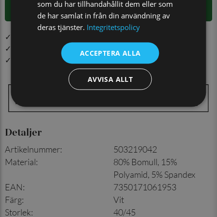
som du har tillhandahållit dem eller som
LÄGG I VARUKORGEN
de har samlat in från din användning av
deras tjänster.
Integritetspolicy
✓ Öppet köp i 30 dagar ✓ Fri frakt från 499 kr
✓ Din beställning skickas inom 1-2 vardagar
ACCEPTERA ALLA
✓ Snabb leverans från vårt lager i Jönköping
AVVISA ALLT
Detaljer
Artikelnummer
:
503219042
Material
:
80% Bomull, 15%
Polyamid, 5% Spandex
EAN
:
7350171061953
Färg
:
Vit
Storlek
:
40/45