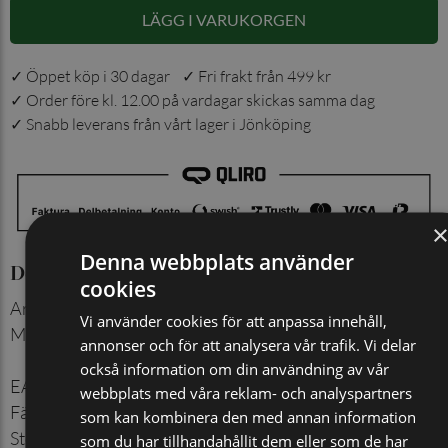
LÄGG I VARUKORGEN
✓ Öppet köp i 30 dagar ✓ Fri frakt från 499 kr
✓ Order före kl. 12.00 på vardagar skickas samma dag
✓ Snabb leverans från vårt lager i Jönköping
Denna webbplats använder
Detaljer
cookies
Artikelnummer
:
503702842
Vi använder cookies för att anpassa innehåll,
Material
:
80% Bomull, 15%
annonser och för att analysera vår trafik. Vi delar
Polyamid, 5% Spandex
också information om din användning av vår
EAN
:
7350144055521
webbplats med våra reklam- och analyspartners
Färg
:
Svart
som kan kombinera den med annan information
Storlek
:
40/45
som du har tillhandahållit dem eller som de har