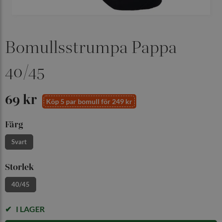
Bomullsstrumpa Pappa
40/45
69 kr
Köp 5 par bomull för 249 kr
Färg
Svart
Storlek
40/45
I LAGER