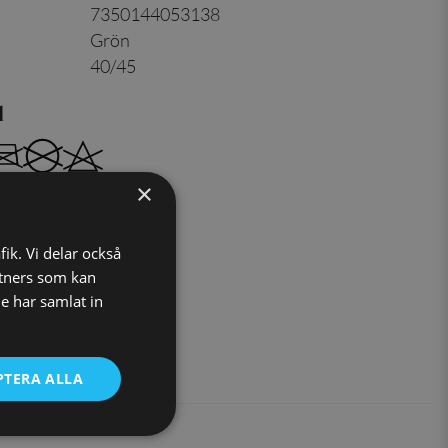
7350144053138
Grön
40/45
d
×
iknande färger
fik. Vi delar också
tners som kan
e har samlat in
PTERA ALLA