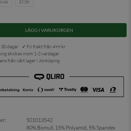
6/48
37/39
LÄGG I VARUKORGEN
 30 dagar ✓ Fri frakt från 499 kr
ning skickas inom 1-2 vardagar
ns från vårt lager i Jönköping
er
:
501013542
80% Bomull, 15% Polyamid, 5% Spandex