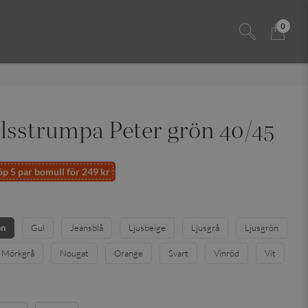
0
sstrumpa Peter grön 40/45
p 5 par bomull för 249 kr
ön
Gul
Jeansblå
Ljusbeige
Ljusgrå
Ljusgrön
Mörkgrå
Nougat
Orange
Svart
Vinröd
Vit