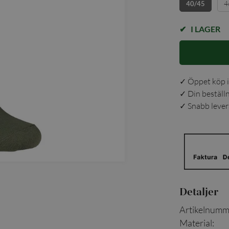
4
40/45
I LAGER
✓ Öppet köp i
✓ Din beställ
✓ Snabb levera
Detaljer
Artikelnumm
Material
: