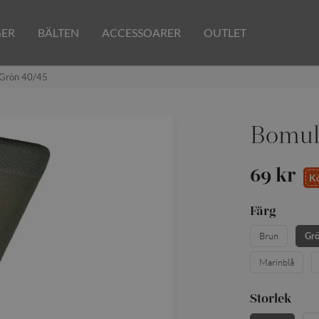
GER
BÄLTEN
ACCESSOARER
OUTLET
 Grön 40/45
Bomull
69 kr
Kö
Färg
Brun
Gr
Marinblå
Storlek