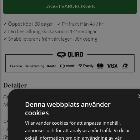
LÄGG I VARUKORGEN
✓ Öppet köp i 30 dagar ✓ Fri frakt från 499 kr
✓ Din beställning skickas inom 1-2 vardagar
✓ Snabb leverans från vårt lager i Jönköping
Detaljer
Artikelnummer
:
505029942
Denna webbplats använder
Material
:
80% Bomull, 15%
cookies
Polyamid, 5% Spandex
EAN
:
7350144053954
Vi använder cookies för att anpassa innehåll,
Färg
:
Svart
annonser och för att analysera vår trafik. Vi delar
Storlek
:
40/45
också information om din användning av vår