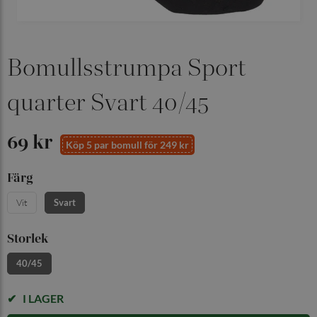
Bomullsstrumpa Sport
quarter Svart 40/45
69 kr
Köp 5 par bomull för 249 kr
Färg
Vit
Svart
Storlek
40/45
I LAGER