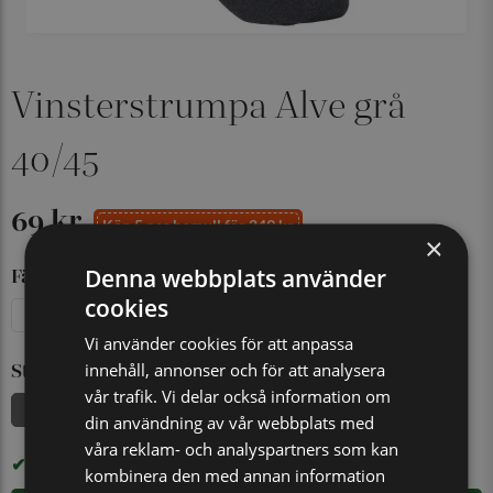
Vinsterstrumpa Alve grå
40/45
69 kr
Köp 5 par bomull för 249 kr
×
Denna webbplats använder
Färg
cookies
Blå
Grå
Svart
Vi använder cookies för att anpassa
innehåll, annonser och för att analysera
Storlek
vår trafik. Vi delar också information om
40/45
din användning av vår webbplats med
våra reklam- och analyspartners som kan
I LAGER
kombinera den med annan information