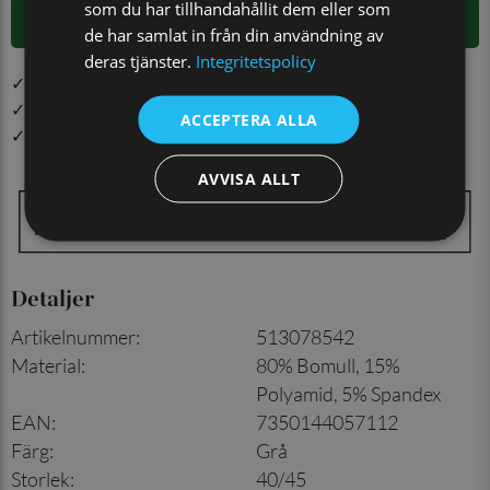
som du har tillhandahållit dem eller som
LÄGG I VARUKORGEN
de har samlat in från din användning av
deras tjänster.
Integritetspolicy
✓ Öppet köp i 30 dagar ✓ Fri frakt från 499 kr
✓ Din beställning skickas inom 1-2 vardagar
ACCEPTERA ALLA
✓ Snabb leverans från vårt lager i Jönköping
AVVISA ALLT
Detaljer
Artikelnummer
:
513078542
Material
:
80% Bomull, 15%
Polyamid, 5% Spandex
EAN
:
7350144057112
Färg
:
Grå
Storlek
:
40/45