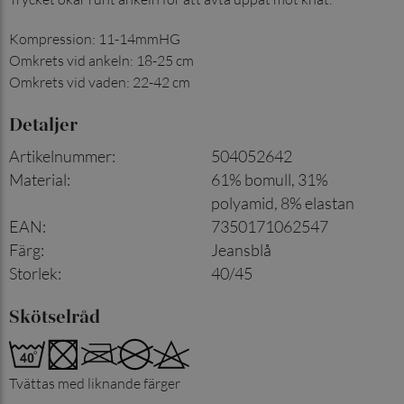
Kompression: 11-14mmHG
Omkrets vid ankeln: 18-25 cm
Omkrets vid vaden: 22-42 cm
Detaljer
Artikelnummer
:
504052642
Material
:
61% bomull, 31%
polyamid, 8% elastan
EAN
:
7350171062547
Färg
:
Jeansblå
Storlek
:
40/45
Skötselråd
Tvättas med liknande färger