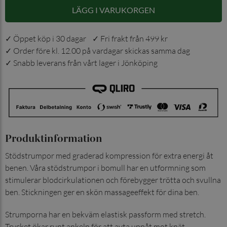
LÄGG I VARUKORGEN
✓ Öppet köp i 30 dagar ✓ Fri frakt från 499 kr
✓ Order före kl. 12.00 på vardagar skickas samma dag
✓ Snabb leverans från vårt lager i Jönköping
Produktinformation
Stödstrumpor med graderad kompression för extra energi åt
benen. Våra stödstrumpor i bomull har en utformning som
stimulerar blodcirkulationen och förebygger trötta och svullna
ben. Stickningen ger en skön massageeffekt för dina ben.
Strumporna har en bekväm elastisk passform med stretch.
Trycket ökar runt ankeln för att avta uppåt mot knät.