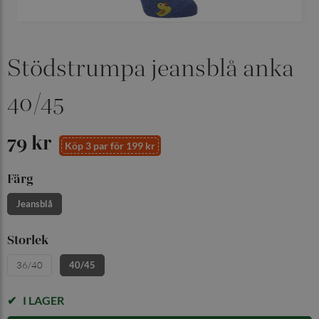
Stödstrumpa jeansblå anka
40/45
79 kr
Köp 3 par för 199 kr
Färg
Jeansblå
Storlek
36/40
40/45
I LAGER