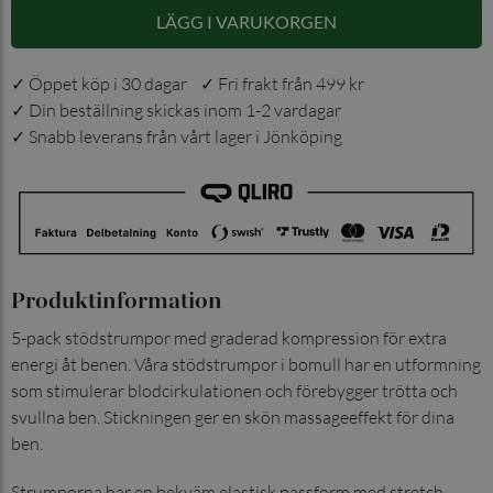
LÄGG I VARUKORGEN
✓ Öppet köp i 30 dagar ✓ Fri frakt från 499 kr
✓ Din beställning skickas inom 1-2 vardagar
✓ Snabb leverans från vårt lager i Jönköping
Produktinformation
5-pack stödstrumpor med graderad kompression för extra
energi åt benen. Våra stödstrumpor i bomull har en utformning
som stimulerar blodcirkulationen och förebygger trötta och
svullna ben. Stickningen ger en skön massageeffekt för dina
ben.
Strumporna har en bekväm elastisk passform med stretch.