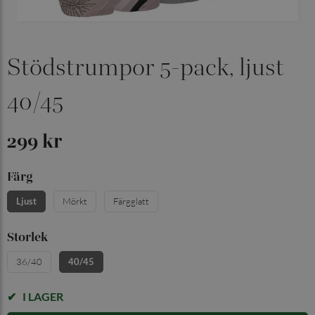
Stödstrumpor 5-pack, ljust
40/45
299 kr
Färg
Ljust
Mörkt
Färgglatt
Storlek
36/40
40/45
I LAGER