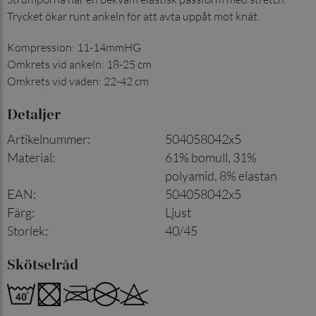
Trycket ökar runt ankeln för att avta uppåt mot knät.
Kompression: 11-14mmHG
Omkrets vid ankeln: 18-25 cm
Omkrets vid vaden: 22-42 cm
Detaljer
Artikelnummer
:
504058042x5
Material
:
61% bomull, 31%
polyamid, 8% elastan
EAN
:
504058042x5
Färg
:
Ljust
Storlek
:
40/45
Skötselråd