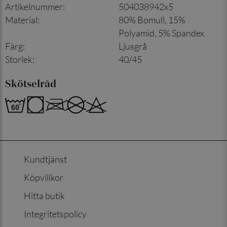
Artikelnummer
:
504038942x5
Material
:
80% Bomull, 15%
Polyamid, 5% Spandex
Färg
:
Ljusgrå
Storlek
:
40/45
Skötselråd
Kundtjänst
Köpvillkor
Hitta butik
Integritetspolicy