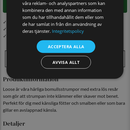
våra reklam- och analyspartners som kan
LÄGG I VARUKORGEN
kombinera den med annan information
som du har tillhandahållit dem eller som
✓ Öppet köp i 30 dagar ✓ Fri frakt från 499 kr
de har samlat in från din användning av
✓ Din beställning skickas inom 1-2 vardagar
deras tjänster.
Integritetspolicy
✓ Snabb leverans från vårt lager i Jönköping
ACCEPTERA ALLA
AVVISA ALLT
Produktinformation
Loose är våra härliga bomullsstrumpor med extra lös resår
som gör att strumpan inte klämmer eller skaver mot benet.
Perfekt för dig med känsliga fötter och smalben eller som bara
gillar en avslappnad känsla.
Detaljer