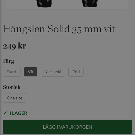
Hängslen Solid 35 mm vit
249 kr
Färg
Svart
Marinblå
Röd
Vit
Storlek
One size
I LAGER
LÄGG I VARUKORGEN