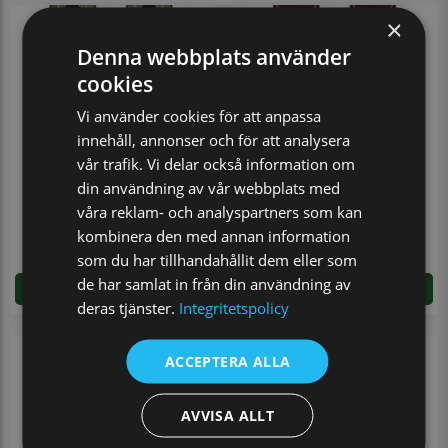
×
Denna webbplats använder
cookies
Vi använder cookies för att anpassa
innehåll, annonser och för att analysera
vår trafik. Vi delar också information om
din användning av vår webbplats med
våra reklam- och analyspartners som kan
Hängslen Check 30 mm
Hängslen Check 30 mm
kombinera den med annan information
249 kr
249 kr
som du har tillhandahållit dem eller som
de har samlat in från din användning av
LÄGG I VARUKORGEN
LÄGG I VARUKORGEN
deras tjänster.
Integritetspolicy
ACCEPTERA ALLA
AVVISA ALLT