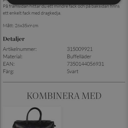
På framsidan hittar du ett mindre fack och på baksidan finns
ett enkelt fack med dragkedja.
Mått: 26x35x9 cm
Detaljer
Artikelnummer
:
315009921
Material
:
Buffelläder
EAN
:
7350144056931
Färg
:
Svart
KOMBINERA MED