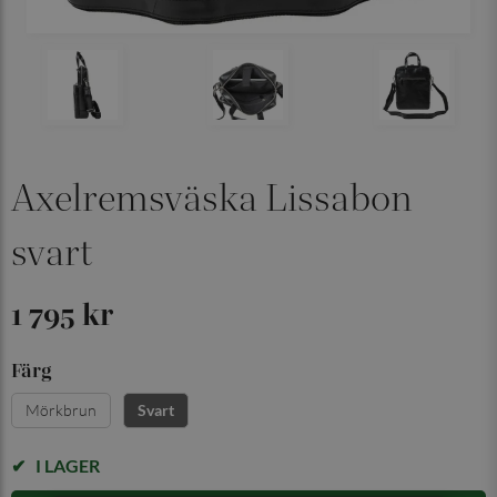
Axelremsväska Lissabon
svart
1 795 kr
Färg
Mörkbrun
Svart
I LAGER