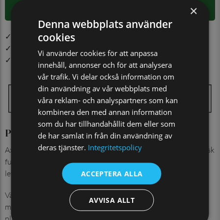
×
LÄGG I VARUKORGEN
Denna webbplats använder
cookies
✓ Öppet köp i 30 dagar ✓ Fri frakt från 499 kr
✓ Order före kl. 12.00 på vardagar skickas samma dag
Vi använder cookies för att anpassa
✓ Snabb leverans från vårt lager i Jönköping
innehåll, annonser och för att analysera
vår trafik. Vi delar också information om
din användning av vår webbplats med
våra reklam- och analyspartners som kan
kombinera den med annan information
som du har tillhandahållit dem eller som
Produktinformation
de har samlat in från din användning av
deras tjänster.
Integritetspolicy
Axelremsväskan Lissabon är det gyllene snittet mellan praktisk
funktion och stil. Väskan är tillverkad av buffelläder och
levereras med en avtagbar axelrem.
ACCEPTERA ALLA
Väskans större fack har ett separat fack för en surfplatta eller
AVVISA ALLT
mindre laptop. Utöver det finns skyddade fack för mobil,
plånbok och andra nödvändigheter, varav ett med dragkedja.