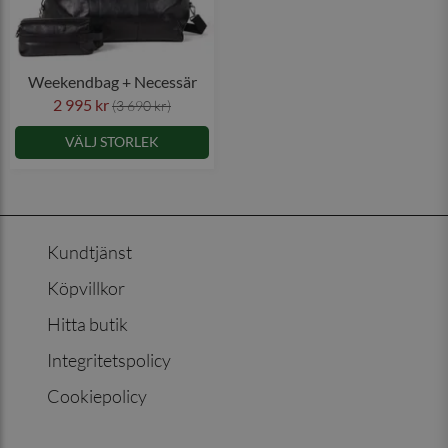
Weekendbag + Necessär
2 995 kr
(3 690 kr)
VÄLJ STORLEK
Kundtjänst
Köpvillkor
Hitta butik
Integritetspolicy
Cookiepolicy