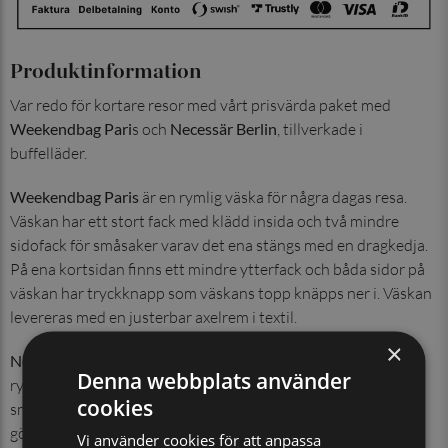
Produktinformation
Var redo för kortare resor med vårt prisvärda paket med
Weekendbag Pari
s och
Necessär Berlin
, tillverkade i
buffelläder.
Weekendbag Paris
är en rymlig väska för några dagas resa.
Väskan har ett stort fack med klädd insida och två mindre
sidofack för småsaker varav det ena stängs med en dragkedja.
På ena kortsidan finns ett mindre ytterfack och båda sidor på
väskan har tryckknapp som väskans topp knäpps ner i. Väskan
levereras med en justerbar axelrem i textil.
×
Necessär Berlin
har en praktisk och tidlös design. Med ett
Denna webbplats använder
rymligt stort fack, ett litet fack med dragkedja och tre fack för
cookies
små flaskor är necessären riktigt praktiskt. En smart funktion
gör att necessären stannar i öppet läge när du öppnat den, så
Vi använder cookies för att anpassa