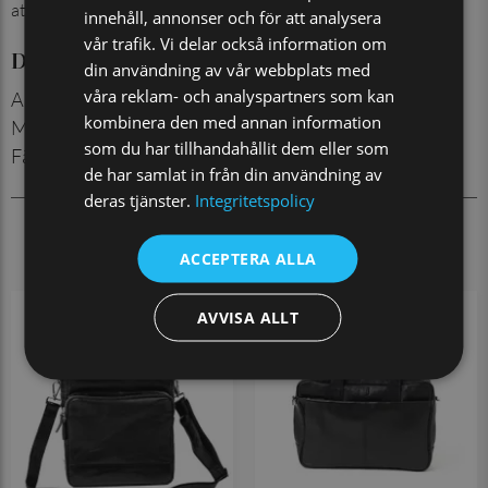
att du enkelt kan plocka ut och i dina grejer.
innehåll, annonser och för att analysera
vår trafik. Vi delar också information om
Detaljer
din användning av vår webbplats med
våra reklam- och analyspartners som kan
Artikelnummer
:
312009921P
kombinera den med annan information
Material
:
Buffelläder
som du har tillhandahållit dem eller som
Färg
:
Svart
de har samlat in från din användning av
deras tjänster.
Integritetspolicy
KOMBINERA MED
ACCEPTERA ALLA
AVVISA ALLT