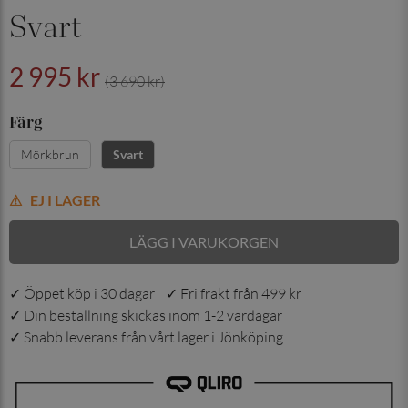
Svart
2 995 kr
(3 690 kr)
Färg
Mörkbrun
Svart
EJ I LAGER
LÄGG I VARUKORGEN
✓ Öppet köp i 30 dagar ✓ Fri frakt från 499 kr
✓ Din beställning skickas inom 1-2 vardagar
✓ Snabb leverans från vårt lager i Jönköping