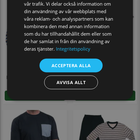
vår trafik. Vi delar också information om
din användning av vår webbplats med
våra reklam- och analyspartners som kan
kombinera den med annan information
som du har tillhandahållit dem eller som
de har samlat in från din användning av
deras tjänster.
Integritetspolicy
ACCEPTERA ALLA
Pyjamas kort ärm
Pyjamas lång ärm marinblå
AVVISA ALLT
250 kr
599 kr
(499 kr)
VÄLJ STORLEK
LÄGG I VARUKORGEN