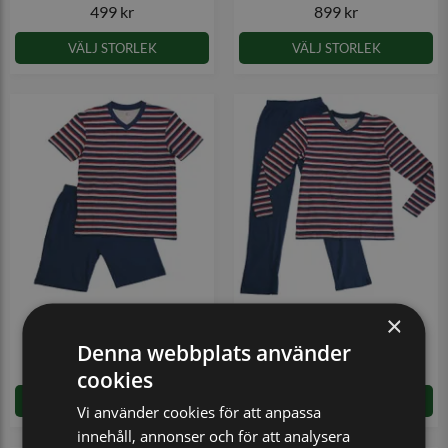
499 kr
899 kr
VÄLJ STORLEK
VÄLJ STORLEK
×
Pyjamas 906 kort ärm
Pyjamas 907 lång ärm
Denna webbplats använder
250 kr
300 kr
(499 kr)
(599 kr)
cookies
LÄGG I VARUKORGEN
LÄGG I VARUKORGEN
Vi använder cookies för att anpassa
innehåll, annonser och för att analysera