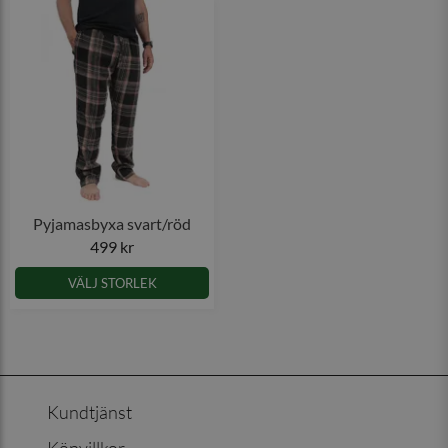
Pyjamasbyxa svart/röd
499 kr
VÄLJ STORLEK
Kundtjänst
Köpvillkor