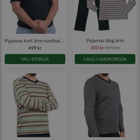
Pyjamas lång ärm
Pyjamas kort ärm rundhals blå
300 kr
499 kr
(599 kr)
VÄLJ STORLEK
LÄGG I VARUKORGEN