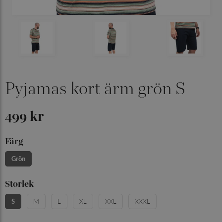
Pyjamas kort ärm grön S
499 kr
Färg
Grön
Storlek
S
M
L
XL
XXL
XXXL