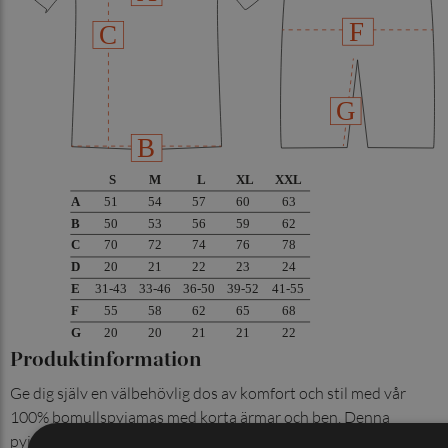
Produktinformation
Ge dig själv en välbehövlig dos av komfort och stil med vår
100% bomullspyjamas med korta ärmar och ben. Denna
pyjamas är det perfekta valet för de varmare månaderna när