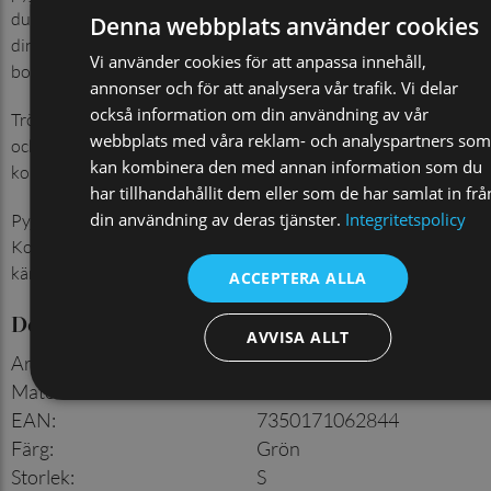
du vill känna dig sval och bekväm samtidigt som du behåller
Denna webbplats använder cookies
din elegans och avslappnade stil. Pyjamasen är tillverkad av
Vi använder cookies för att anpassa innehåll,
bomull som ger en otroligt mjuk och sval känsla.
annonser och för att analysera vår trafik. Vi delar
också information om din användning av vår
Tröjan har ett snyggt randigt mönster vilket ger den en modern
webbplats med våra reklam- och analyspartners som
och trendig look. Byxorna är enfärgat marinblå och
kan kombinera den med annan information som du
kompletterar tröjans mönster på ett stilfullt sätt.
har tillhandahållit dem eller som de har samlat in frå
din användning av deras tjänster.
Integritetspolicy
Pyjamasen har en ledig passform som gör den bekväm att bära.
Korta ärmar och ben ger dig rörelsefrihet och ser till att du inte
känner dig instängd.
ACCEPTERA ALLA
Detaljer
AVVISA ALLT
Artikelnummer
:
930003614
Material
:
100% bomull
EAN
:
7350171062844
Färg
:
Grön
Storlek
:
S