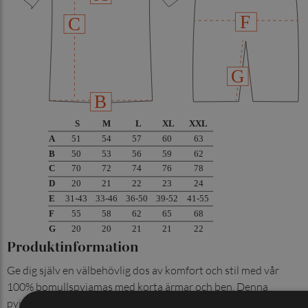
Produktinformation
Ge dig själv en välbehövlig dos av komfort och stil med vår
100% bomullspyjamas med korta ärmar och ben. Denna
pyjamas är det perfekta valet för de varmare månaderna när