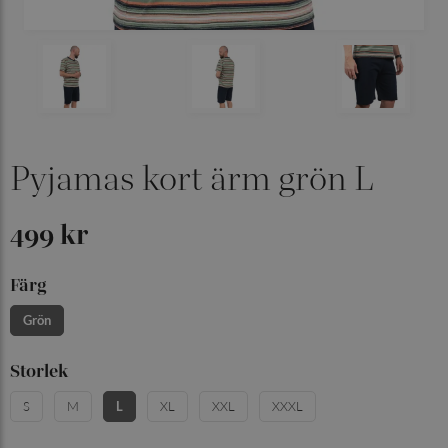
Pyjamas kort ärm grön L
499 kr
Färg
Grön
Storlek
S
M
L
XL
XXL
XXXL