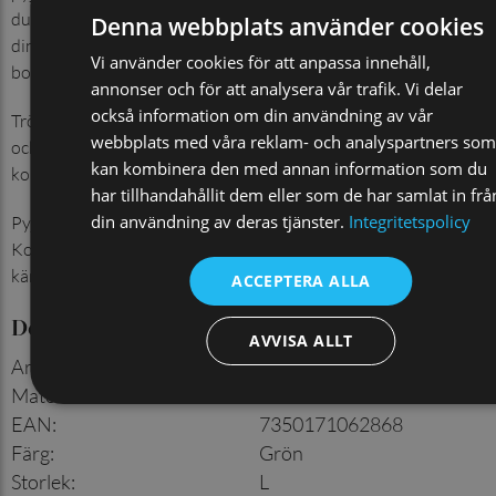
du vill känna dig sval och bekväm samtidigt som du behåller
Denna webbplats använder cookies
din elegans och avslappnade stil. Pyjamasen är tillverkad av
Vi använder cookies för att anpassa innehåll,
bomull som ger en otroligt mjuk och sval känsla.
annonser och för att analysera vår trafik. Vi delar
också information om din användning av vår
Tröjan har ett snyggt randigt mönster vilket ger den en modern
webbplats med våra reklam- och analyspartners som
och trendig look. Byxorna är enfärgat marinblå och
kan kombinera den med annan information som du
kompletterar tröjans mönster på ett stilfullt sätt.
har tillhandahållit dem eller som de har samlat in frå
din användning av deras tjänster.
Integritetspolicy
Pyjamasen har en ledig passform som gör den bekväm att bära.
Korta ärmar och ben ger dig rörelsefrihet och ser till att du inte
känner dig instängd.
ACCEPTERA ALLA
Detaljer
AVVISA ALLT
Artikelnummer
:
930003616
Material
:
100% bomull
EAN
:
7350171062868
Färg
:
Grön
Storlek
:
L