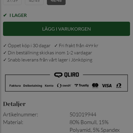
37/39
40/45
46/48
I LAGER
LÄGG I VARUKORGEN
✓ Öppet köp i 30 dagar ✓ Fri frakt från 499 kr
✓ Din beställning skickas inom 1-2 vardagar
✓ Snabb leverans från vårt lager i Jönköping
Detaljer
Artikelnummer
:
501019944
Material
:
80% Bomull, 15%
Polyamid, 5% Spandex