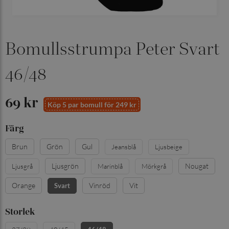
Bomullsstrumpa Peter Svart
46/48
69 kr
Köp 5 par bomull för 249 kr
Färg
Brun
Grön
Gul
Jeansblå
Ljusbeige
Ljusgrön
Nougat
Ljusgrå
Marinblå
Mörkgrå
Orange
Vinröd
Vit
Svart
Storlek