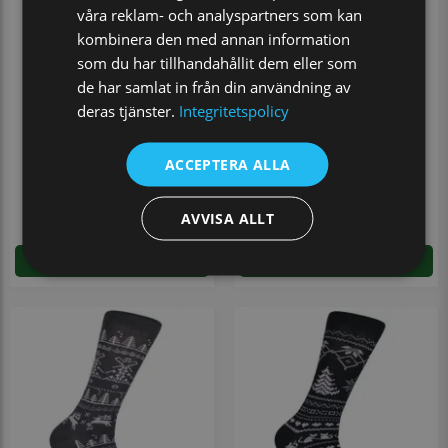
våra reklam- och analyspartners som kan
kombinera den med annan information
som du har tillhandahållit dem eller som
de har samlat in från din användning av
deras tjänster.
Integritetspolicy
ACCEPTERA ALLA
Bomullsstrumpa Winter
Vinsterstrumpa Alve
AVVISA ALLT
69 kr
69 kr
LÄGG I VARUKORGEN
LÄGG I VARUKORGEN