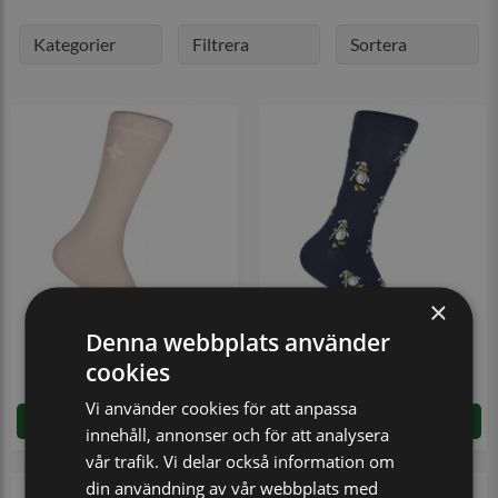
Kategorier
Filtrera
Sortera
×
Denna webbplats använder
Bomullsstrumpa Winston
Bomullsstrumpa Winter
cookies
69 kr
69 kr
Vi använder cookies för att anpassa
VÄLJ STORLEK
LÄGG I VARUKORGEN
innehåll, annonser och för att analysera
vår trafik. Vi delar också information om
din användning av vår webbplats med